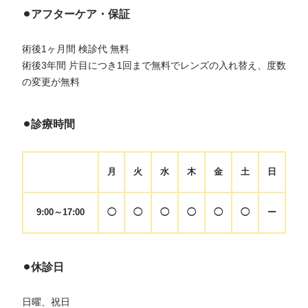
⚫︎アフターケア・保証
術後1ヶ月間 検診代 無料
術後3年間 片目につき1回まで無料でレンズの入れ替え、度数
の変更が無料
⚫︎診療時間
月
火
水
木
金
土
日
9:00～17:00
◯
◯
◯
◯
◯
◯
ー
⚫︎休診日
日曜、祝日