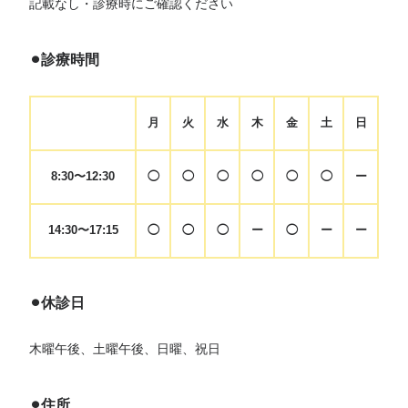
記載なし・診療時にご確認ください
⚫︎診療時間
月
火
水
木
金
土
日
8:30〜12:30
◯
◯
◯
◯
◯
◯
ー
14:30〜17:15
◯
◯
◯
ー
◯
ー
ー
⚫︎休診日
木曜午後、土曜午後、日曜、祝日
⚫︎住所