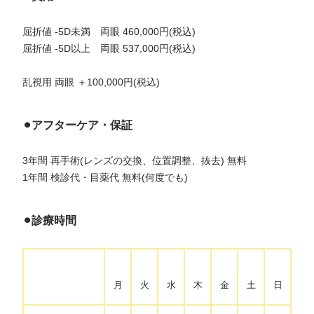
屈折値 -5D未満 両眼 460,000円(税込)
屈折値 -5D以上 両眼 537,000円(税込)
乱視用 両眼 ＋100,000円(税込)
⚫︎アフターケア・保証
3年間 再手術(レンズの交換、位置調整、抜去) 無料
1年間 検診代・目薬代 無料(何度でも)
⚫︎診療時間
月
火
水
木
金
土
日