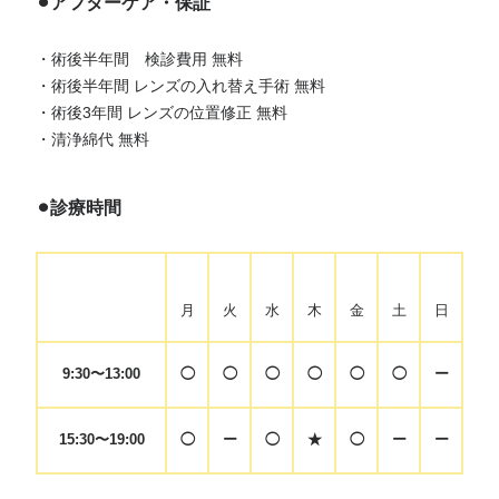
⚫︎アフターケア・保証
・術後半年間 検診費用 無料
・術後半年間 レンズの入れ替え手術 無料
・術後3年間 レンズの位置修正 無料
・清浄綿代 無料
⚫︎診療時間
月
火
水
木
金
土
日
9:30〜13:00
◯
◯
◯
◯
◯
◯
ー
15:30〜19:00
◯
ー
◯
★
◯
ー
ー