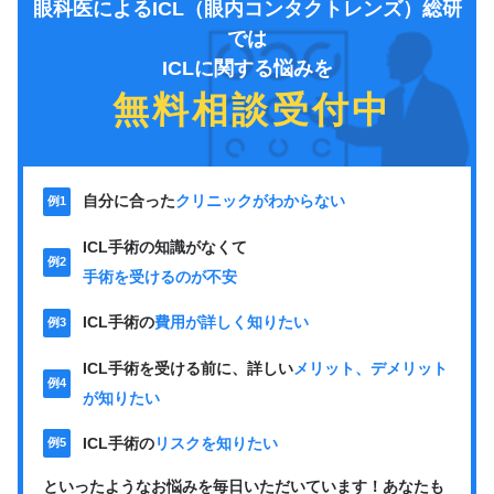
眼科医によるICL（眼内コンタクトレンズ）総研
では
ICLに関する悩みを
無料相談受付中
自分に合った
クリニックがわからない
例1
ICL手術の知識がなくて
例2
手術を受けるのが不安
ICL手術の
費用が詳しく知りたい
例3
ICL手術を受ける前に、詳しい
メリット、デメリット
例4
が知りたい
ICL手術の
リスクを知りたい
例5
といったようなお悩みを毎日いただいています！
あなたも