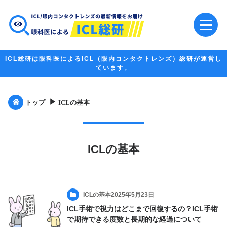
ICL総研は眼科医によるICL（眼内コンタクトレンズ）総研が運営し
ています。
▶︎
トップ
ICLの基本
ICLの基本
ICLの基本
2025年5月23日
ICL手術で視力はどこまで回復するの？ICL手術
で期待できる度数と長期的な経過について