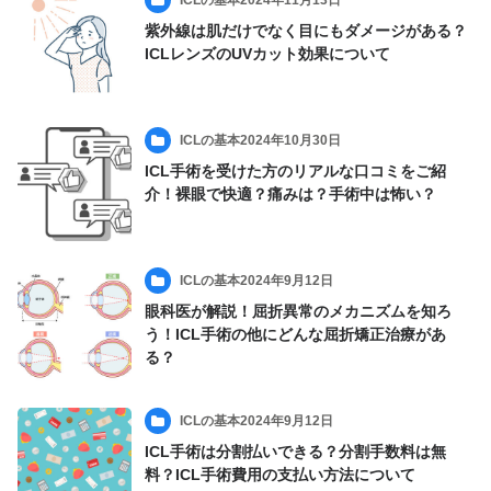
紫外線は肌だけでなく目にもダメージがある？
ICLレンズのUVカット効果について
ICLの基本
2024年10月30日
ICL手術を受けた方のリアルな口コミをご紹
介！裸眼で快適？痛みは？手術中は怖い？
ICLの基本
2024年9月12日
眼科医が解説！屈折異常のメカニズムを知ろ
う！ICL手術の他にどんな屈折矯正治療があ
る？
ICLの基本
2024年9月12日
ICL手術は分割払いできる？分割手数料は無
料？ICL手術費用の支払い方法について