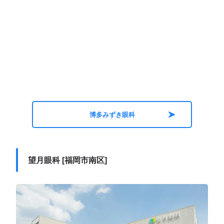
博多みずき眼科
望月眼科 [福岡市南区]