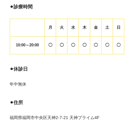
⚫︎診療時間
月
火
水
木
金
土
日
10:00～20:00
◯
◯
◯
◯
◯
◯
◯
⚫︎休診日
年中無休
⚫︎住所
福岡県福岡市中央区天神2-7-21 天神プライム4F