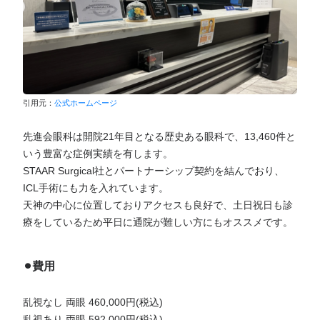
引用元：
公式ホームページ
先進会眼科は開院21年目となる歴史ある眼科で、13,460件と
いう豊富な症例実績を有します。
STAAR Surgical社とパートナーシップ契約を結んでおり、
ICL手術にも力を入れています。
天神の中心に位置しておりアクセスも良好で、土日祝日も診
療をしているため平日に通院が難しい方にもオススメです。
⚫︎費用
乱視なし 両眼 460,000円(税込)
乱視あり 両眼 592,000円(税込)