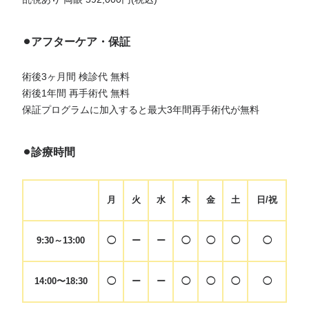
⚫︎アフターケア・保証
術後3ヶ月間 検診代 無料
術後1年間 再手術代 無料
保証プログラムに加入すると最大3年間再手術代が無料
⚫︎診療時間
月
火
水
木
金
土
日/祝
9:30～13:00
◯
ー
ー
◯
◯
◯
◯
14:00〜18:30
◯
ー
ー
◯
◯
◯
◯