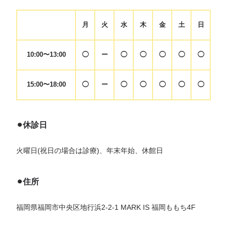
月
火
水
木
金
土
日
10:00〜13:00
◯
ー
◯
◯
◯
◯
◯
15:00〜18:00
◯
ー
◯
◯
◯
◯
◯
⚫︎休診日
火曜日(祝日の場合は診療)、年末年始、休館日
⚫︎住所
福岡県福岡市中央区地行浜2-2-1 MARK IS 福岡ももち4F