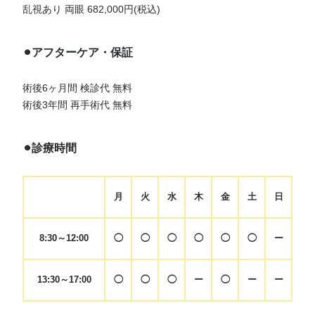
乱視あり 両眼 682,000円(税込)
⚫︎アフターケア・保証
術後6ヶ月間 検診代 無料
術後3年間 再手術代 無料
⚫︎診療時間
月
火
水
木
金
土
日
8:30～12:00
◯
◯
◯
◯
◯
◯
ー
13:30～17:00
◯
◯
◯
ー
◯
ー
ー