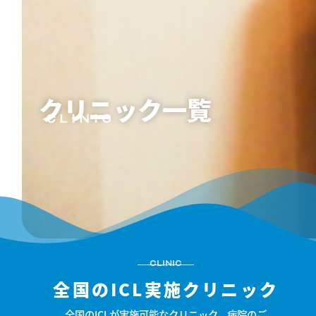
クリニック一覧
CLINIC
CLINIC
全国のICL実施クリニック
全国のICLが実施可能なクリニック、病院のご