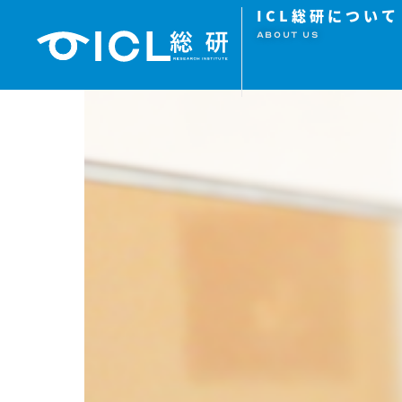
ICL総研について
ABOUT US