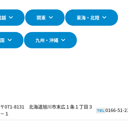
信越
関東
東海・北陸
四国
九州・沖縄
〒071-8131 北海道旭川市末広１条１丁目３
0166-51-2
TEL
－１