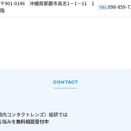
〒901-0146 沖縄県那覇市具志1－1－11 1
098-859-7
TEL
階
CONTACT
（眼内コンタクトレンズ）総研では
する悩みを
無料相談受付中