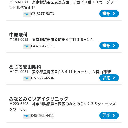
〒150-0021 東京都渋谷区恵比寿西１丁目３０番１３号 グリー
ンヒル代官山1F
詳細
03-6277-5873
TEL
中原眼科
〒194-0013 東京都町田市原町田６丁目１９−１４
詳細
042-851-7171
TEL
めじろ安田眼科
〒171-0031 東京都豊島区目白3-4-11 ヒューリック目白2階B
詳細
03-3565-6536
TEL
みなとみらいアイクリニック
〒220-6208 神奈川県横浜市西区みなとみらい2-3-5 クイーンズ
タワーC 8F
詳細
045-682-4411
TEL