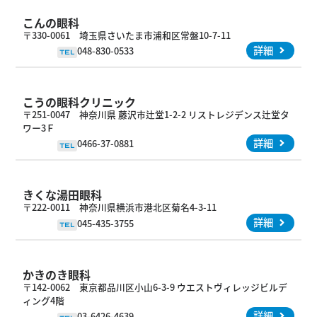
こんの眼科
〒330-0061 埼玉県さいたま市浦和区常盤10-7-11
詳細
048-830-0533
TEL
こうの眼科クリニック
〒251-0047 神奈川県 藤沢市辻堂1-2-2 リストレジデンス辻堂タ
ワー3Ｆ
詳細
0466-37-0881
TEL
きくな湯田眼科
〒222-0011 神奈川県横浜市港北区菊名4-3-11
詳細
045-435-3755
TEL
かきのき眼科
〒142-0062 東京都品川区小山6-3-9 ウエストヴィレッジビルデ
ィング4階
詳細
03-6426-4639