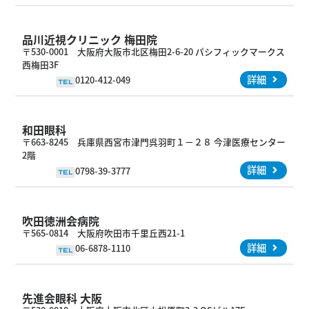
品川近視クリニック 梅田院
〒530-0001 大阪府大阪市北区梅田2-6-20 パシフィックマークス
西梅田3F
詳細
0120-412-049
TEL
和田眼科
〒663-8245 兵庫県西宮市津門呉羽町１－２８ 今津医療センター
2階
詳細
0798-39-3777
TEL
吹田徳洲会病院
〒565-0814 大阪府吹田市千里丘西21-1
詳細
06-6878-1110
TEL
先進会眼科 大阪